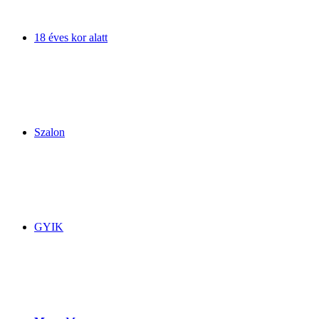
18 éves kor alatt
Szalon
GYIK