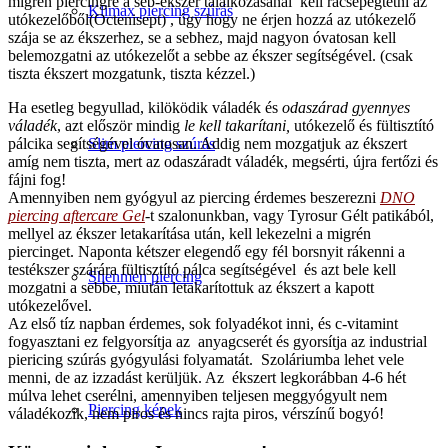
migrén piercingre a seb-ékszer találkozásánál kell rácsepegtetni az
Klimax piercing szúrás
utókezelőből(Octenisept) , úgy hogy ne érjen hozzá az utókezelő
szája se az ékszerhez, se a sebhez, majd nagyon óvatosan kell
belemozgatni az utókezelőt a sebbe az ékszer segítségével. (csak
tiszta ékszert mozgatunk, tiszta kézzel.)
Ha esetleg begyullad, kilöködik váladék és
odaszárad gyennyes
váladék
, azt először mindig
le kell takarítani,
utókezelő és fültisztító
pálcika segítségével óvatosan. Addig nem mozgatjuk az ékszert
Slim piercing szúrás
amíg nem tiszta, mert az odaszáradt váladék, megsérti, újra fertőzi és
fájni fog!
Amennyiben nem gyógyul az piercing érdemes beszerezni
DNO
piercing aftercare Gel
-t szalonunkban, vagy Tyrosur Gélt patikából,
mellyel az ékszer letakarítása után, kell lekezelni a migrén
piercinget. Naponta kétszer elegendő egy fél borsnyit rákenni a
testékszer szárára fültisztító pálca segítségével és azt bele kell
Shenmen piercing
mozgatni a sebbe, miután letakarítottuk az ékszert a kapott
utókezelővel.
Az első tíz napban érdemes, sok folyadékot inni, és c-vitamint
fogyasztani ez felgyorsítja az anyagcserét és gyorsítja az industrial
piericing szúrás gyógyulási folyamatát. Szoláriumba lehet vele
menni, de az izzadást kerüljük. Az ékszert legkorábban 4-6 hét
múlva lehet cserélni, amennyiben teljesen meggyógyult nem
Piercing képek
váladékozik, nem piros és nincs rajta piros, vérszínű bogyó!