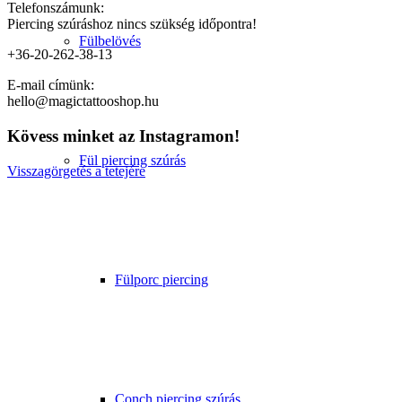
Telefonszámunk:
Piercing szúráshoz nincs szükség időpontra!
Fülbelövés
+36-20-262-38-13
E-mail címünk:
hello@magictattooshop.hu
Kövess minket az Instagramon!
Fül piercing szúrás
Visszagörgetés a tetejére
Fülporc piercing
Conch piercing szúrás