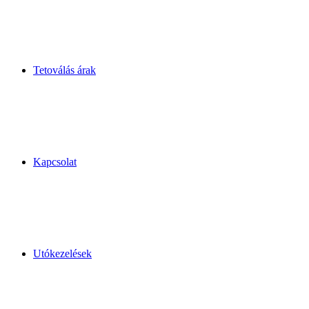
Tetoválás árak
Kapcsolat
Utókezelések