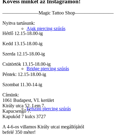
Kövess minket az Instagramon!
———————–Magic Tattoo Shop————————
Nyitva tartásunk:
Ajak piercing szúrás
Hétfő 12.15-18.00-ig
Kedd 13.15-18.00-ig
Szerda 12.15-18.00-ig
Csütörtök 13.15-18.00-ig
Bridge piercing szúrás
Péntek: 12.15-18.00-ig
Szombat 11.30-14-ig
Címünk:
1061 Budapest, VI. kerület
Király utca 52. I.em 7.
Felszíni piercing szúrás
Kapucsengő 7.
Kapukód 7 kulcs 3727
A 4-6-os villamos Király utcai megállójától
befelé 350 méter!