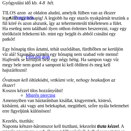
Gyógyulási idő kb.
4-8 hét.
TILOS azon az oldalon aludni, amelyik fülben van az ékszer
Piercingek
legalább egy hónapig! A legjobb ha egy utazós nyakpárnát teszünk a
fül köré és azon alszunk, így az tehermentesíti tökéletesen a fület.
Ha esetleg nem található ilyen otthon érdemes beszerezni, vagy egy
törölközöt feltekerni kb. mint egy bejglit és abból csinálni egy
patkót!
Egy hónapig tilos áztatni, tehát uszódában, fürdbőben ne kerüljön
víz alá! Szaunába szintén egy hónapig nem szabad vele menni!
Piercing árak
Hajfesték se kerüljön bele egy négy hétig. Ha sampon vagy víz
megy bele nem gond a sampont ki kell öblíteni és meg kell
hajszárítozni!
Óvatosan kell öltözködni, vetközni vele, nehogy beakadjon az
ékszer!
Koszos kézzel tilos hozzányúlni!
Migrén piercing
Amennyiben van háztarátsban kisállat, kisgyermek, kistesó,
kisbármi, aki vagy ami belekaphat, megütheti, szőre nyála belemehet
erre figyeljünk különösen!
Kezelés, tisztítás:
Naponta kétszer-háromszor kell tisztítani, lekezelni
tiszta kézzel
. A