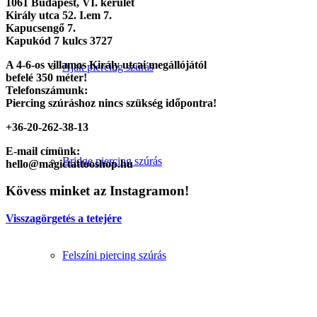
1061 Budapest, VI. kerület
Király utca 52. I.em 7.
Kapucsengő 7.
Kapukód 7 kulcs 3727
A 4-6-os villamos Király utcai megállójától
Ajak piercing szúrás
befelé 350 méter!
Telefonszámunk:
Piercing szúráshoz nincs szükség időpontra!
+36-20-262-38-13
E-mail címünk:
Bridge piercing szúrás
hello@magictattooshop.hu
Kövess minket az Instagramon!
Visszagörgetés a tetejére
Felszíni piercing szúrás