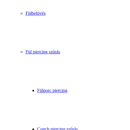
Fülbelövés
Fül piercing szúrás
Fülporc piercing
Conch piercing szúrás