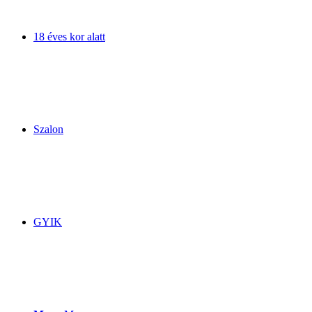
18 éves kor alatt
Szalon
GYIK