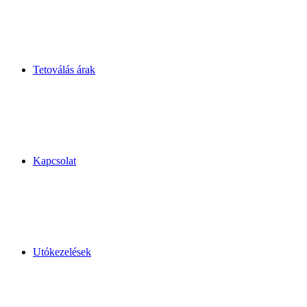
Tetoválás árak
Kapcsolat
Utókezelések