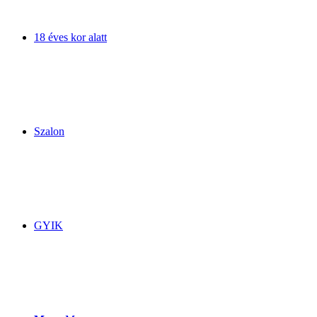
18 éves kor alatt
Szalon
GYIK