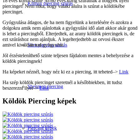
18 éves kortól szinte 50-60 éves korig szúratnak a hölgyek ilyen
Klimax piercing szúrás
piercinget! Nem ritka, hogy valaki alulra is szúrat a köldökébe
piercinget.
Gyógyulása átlagos, de ha nem figyelünk a kezelésére és azokra a
dolgokra amik nem ajánlottak a gyógyulási idő alatt akkor akár gond
is lehet a piercingből. Elterjedtek, az arany köldök piercingek is, de
ezt szúráshoz nem ajánljuk. A legelterjedtebb az orvosi ékszer
amivel kiválóan tud gyógyulni.
Slim piercing szúrás
Jól érzésteleníthető szinte teljesen fájdalom mentes a behelyezése a
köldök piercingnek!
Ha képeket néznél, hogy néz ki ez a piercing, itt teheted–>
Link
Ha szép köldök piercinget szeretnél a későbbiekben, itt tudsz
Shenmen piercing
beszerezni ilyet–>
Link
Köldök
Piercing képek
Piercing képek