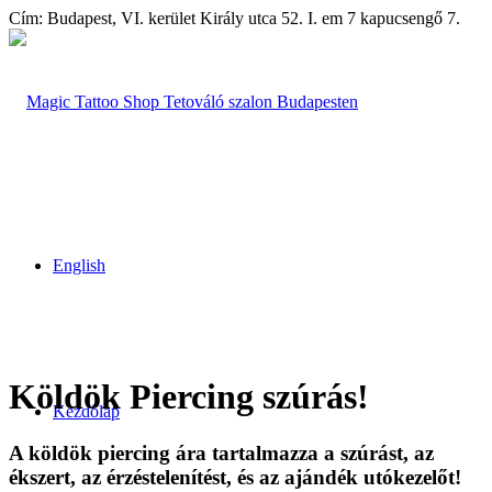
Cím: Budapest, VI. kerület Király utca 52. I. em 7 kapucsengő 7.
English
Köldök
Piercing szúrás!
Kezdőlap
A köldök piercing ára tartalmazza a szúrást, az
ékszert, az érzéstelenítést, és az ajándék utókezelőt!