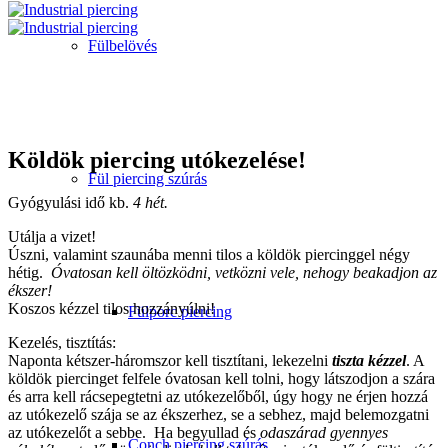
Fülbelövés
Köldök piercing
utókezelése!
Fül piercing szúrás
Gyógyulási idő kb.
4 hét.
Utálja a vizet!
Úszni, valamint szaunába menni tilos a köldök piercinggel négy
hétig.
Óvatosan kell öltözködni, vetközni vele, nehogy beakadjon az
ékszer!
Koszos kézzel tilos hozzányúlni!
Fülporc piercing
Kezelés, tisztítás:
Naponta kétszer-háromszor kell tisztítani, lekezelni
tiszta kézzel
. A
köldök piercinget felfele óvatosan kell tolni, hogy látszodjon a szára
és arra kell rácsepegtetni az utókezelőből, úgy hogy ne érjen hozzá
az utókezelő szája se az ékszerhez, se a sebhez, majd belemozgatni
az utókezelőt a sebbe. Ha begyullad és
odaszárad gyennyes
Conch piercing szúrás