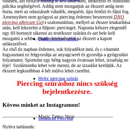
váladék
, azt először mindig
le kell takarítani,
utókezelő és fültisztító
pálcika segítségével. Addig nem mozgatjuk az ékszert amíg nem
tiszta, mert az odaszáradt váladék, megsérti, újra fertőzi és fájni fog.
Amennyiben nem gyógyul az piercing érdemes beszerezni
DNO
piercing aftercare Gel
-t szalonunkban, mellyel az ékszer letakarítása
után, kell lekezelni a fülporc piercinget. Naponta kétszer elegendő
egy fél borsnyit rákenni az testékszer szárára és azt bele kell
mozgatni a sebbe, miután letakarítottuk az ékszert a kapott
Daith piercing szúrás
utókezelővel.
Az első tíz napban érdemes, sok folyadékot inni, és c-vitamint
fogyasztani ez felgyorsítja az anyagcserét és gyorsítja a gyógyulási
folyamatot. Sportolni egy hétig nagyon óvatosan lehet, izzadság ne
érje! Szoláriumba lehet vele menni, de az izzadást kerüljük. Az
ékszert legkorábban 4 hét múlva lehet cserélni.
Helix piercing szúrás
Piercing szúráshoz nincs szükség
bejelentkezésre.
Kövess minket az Instagramon!
———————–Magic Tattoo Shop————————
Industrial Piercing
Nyitva tartásunk: