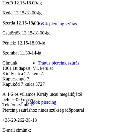
Hétfő 12.15-18.00-ig
Kedd 13.15-18.00-ig
Szerda 12.15-18.00-ig
Rook piercing szúrás
Csütörtök 13.15-18.00-ig
Péntek: 12.15-18.00-ig
Szombat 11.30-14-ig
Címünk:
Tragus piercing szúrás
1061 Budapest, VI. kerület
Király utca 52. I.em 7.
Kapucsengő 7.
Kapukód 7 kulcs 3727
A 4-6-os villamos Király utcai megállójától
befelé 350 méter!
Köldök piercing
Telefonszámunk:
Piercing szúráshoz nincs szükség időpontra!
+36-20-262-38-13
E-mail címünk: