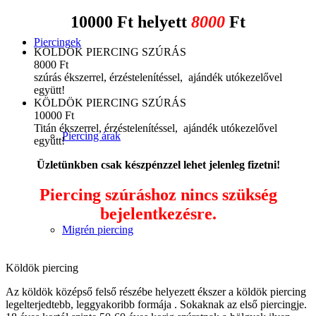
10000 Ft helyett
8000
Ft
Piercingek
KÖLDÖK PIERCING SZÚRÁS
8000 Ft
szúrás ékszerrel, érzéstelenítéssel, ajándék utókezelővel
együtt!
KÖLDÖK PIERCING SZÚRÁS
10000 Ft
Titán ékszerrel, érzéstelenítéssel, ajándék utókezelővel
Piercing árak
együtt!
Üzletünkben csak készpénzzel lehet jelenleg fizetni!
Piercing szúráshoz nincs szükség
bejelentkezésre.
Migrén piercing
Köldök piercing
Az köldök középső felső részébe helyezett ékszer a köldök piercing
legelterjedtebb, leggyakoribb formája . Sokaknak az első piercingje.