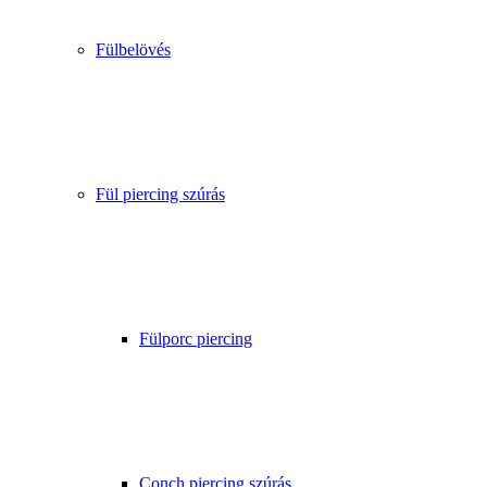
Fülbelövés
Fül piercing szúrás
Fülporc piercing
Conch piercing szúrás