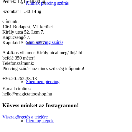
Péntek: 12.15-18.00-ig
Klimax piercing szúrás
Szombat 11.30-14-ig
Címünk:
1061 Budapest, VI. kerület
Király utca 52. I.em 7.
Kapucsengő 7.
Slim piercing szúrás
Kapukód 7 kulcs 3727
A 4-6-os villamos Király utcai megállójától
befelé 350 méter!
Telefonszámunk:
Piercing szúráshoz nincs szükség időpontra!
+36-20-262-38-13
Shenmen piercing
E-mail címünk:
hello@magictattooshop.hu
Kövess minket az Instagramon!
Visszagörgetés a tetejére
Piercing képek