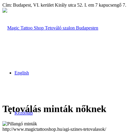
Cím: Budapest, VI. kerület Király utca 52. I. em 7 kapucsengő 7.
English
Tetoválás minták
nőknek
Kezdőlap
http://www.magictattooshop.hu/agi-szines-tetovalasok/