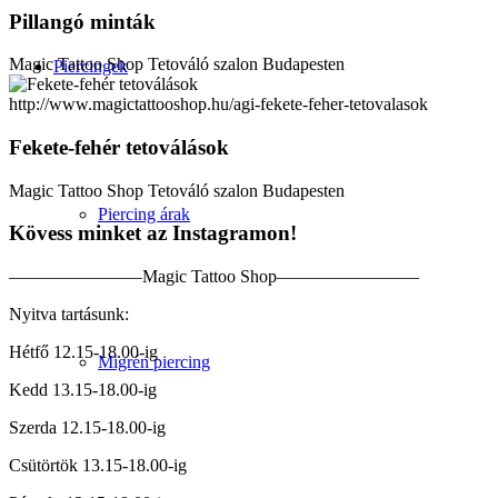
Pillangó minták
Magic Tattoo Shop Tetováló szalon Budapesten
Piercingek
http://www.magictattooshop.hu/agi-fekete-feher-tetovalasok
Fekete-fehér tetoválások
Magic Tattoo Shop Tetováló szalon Budapesten
Piercing árak
Kövess minket az Instagramon!
———————–Magic Tattoo Shop————————
Nyitva tartásunk:
Hétfő 12.15-18.00-ig
Migrén piercing
Kedd 13.15-18.00-ig
Szerda 12.15-18.00-ig
Csütörtök 13.15-18.00-ig