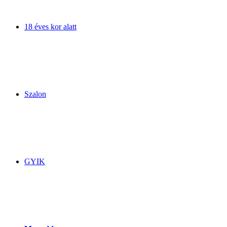
18 éves kor alatt
Szalon
GYIK