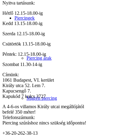
Nyitva tartásunk:
Hétfő 12.15-18.00-ig
Piercingek
Kedd 13.15-18.00-ig
Szerda 12.15-18.00-ig
Csütörtök 13.15-18.00-ig
Péntek: 12.15-18.00-ig
Piercing árak
Szombat 11.30-14-ig
Címünk:
1061 Budapest, VI. kerület
Király utca 52. I.em 7.
Kapucsengő 7.
Kapukód 7 kulcs 3727
Migrén piercing
A 4-6-os villamos Király utcai megállójától
befelé 350 méter!
Telefonszámunk:
Piercing szúráshoz nincs szükség időpontra!
+36-20-262-38-13