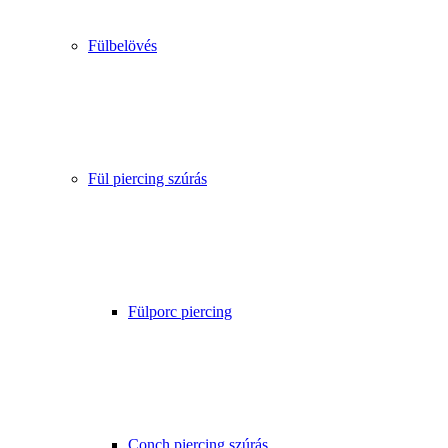
Fülbelövés
Fül piercing szúrás
Fülporc piercing
Conch piercing szúrás