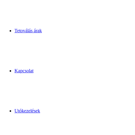
Tetoválás árak
Kapcsolat
Utókezelések