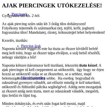
AJAK PIERCINGEK
UTÓKEZELÉSE!
Piercingek
Gyógyulási idő kb. 2
hét.
Az ajak piercing szúrs után kb 3 óráig tilos dohányozni!
Folyékony tejtermék és származékai (tej, tejföl, kefír, joghurt)
fogyasztása tilos! Mandulatej, rízstej, kókusztejjel lehet helyetesíteni!
Kezelés, tisztítás:
Piercing árak
Naponta kétszer reggel és este ha tiszta az ékszer kívülről befelé
meg kell tolni, hogy az ékszer talpa elváljon, a száj belső részétől,
nehogy ránöljön a bőr!
Naponta kétszer-háromszor kell tisztítani, lekezelni
tiszta kézzel
. A
ajak piercingre rá kell cseppenteni az utókezelót, úgy hogy ne érjen
hozzá az utókezelő szája se az ékszerhez, se a sebhez, majd
Migrén piercing
belemozgatni az utókezelőt a sebbe. Ha esetleg begyullad és
odaszárad gyennyes váladék
, azt először mindig
le kell takarítani,
utókezelő és fültisztító pálcika segítségével. Addig nem mozgatjuk
az ékszert amíg nem tiszta, mert az odaszáradt váladék, megsérti,
újra fertőzi és fájni fog.
Minden dohányzás, és evés után fogat kell mosni, majd