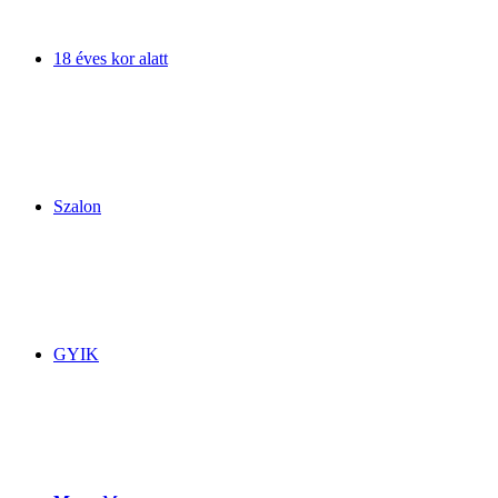
18 éves kor alatt
Szalon
GYIK