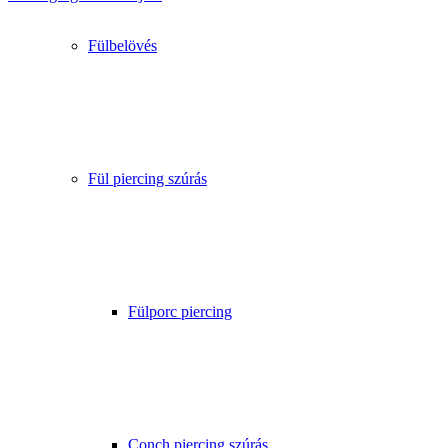
Fülbelövés
Fül piercing szúrás
Fülporc piercing
Conch piercing szúrás