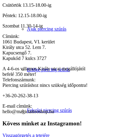
Csütörtök 13.15-18.00-ig
Péntek: 12.15-18.00-ig
Szombat 11.30-14-ig
Ajak piercing szúrás
Címünk:
1061 Budapest, VI. kerület
Király utca 52. I.em 7.
Kapucsengő 7.
Kapukód 7 kulcs 3727
A 4-6-os villamos Király utcai megállójától
Bridge piercing szúrás
befelé 350 méter!
Telefonszámunk:
Piercing szúráshoz nincs szükség időpontra!
+36-20-262-38-13
E-mail címünk:
Felszíni piercing szúrás
hello@magictattooshop.hu
Kövess minket az Instagramon!
Visszagörgetés a tetejére