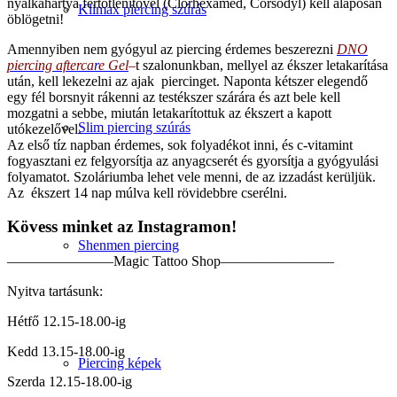
nyálkahártya fertőtlenítővel (Clorhexamed, Corsodyl) kell alaposan
Klimax piercing szúrás
öblögetni!
Amennyiben nem gyógyul az piercing érdemes beszerezni
DNO
piercing afterca
r
e Gel
–
t szalonunkban, mellyel az ékszer letakarítása
után, kell lekezelni az ajak piercinget. Naponta kétszer elegendő
egy fél borsnyit rákenni az testékszer szárára és azt bele kell
mozgatni a sebbe, miután letakarítottuk az ékszert a kapott
Slim piercing szúrás
utókezelővel.
Az első tíz napban érdemes, sok folyadékot inni, és c-vitamint
fogyasztani ez felgyorsítja az anyagcserét és gyorsítja a gyógyulási
folyamatot. Szoláriumba lehet vele menni, de az izzadást kerüljük.
Az ékszert 14 nap múlva kell rövidebbre cserélni.
Kövess minket az Instagramon!
Shenmen piercing
———————–Magic Tattoo Shop————————
Nyitva tartásunk:
Hétfő 12.15-18.00-ig
Kedd 13.15-18.00-ig
Piercing képek
Szerda 12.15-18.00-ig